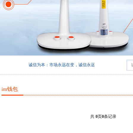
诚信为本：市场永远在变，诚信永远不变。
im钱包
共
页
条记录
0
0