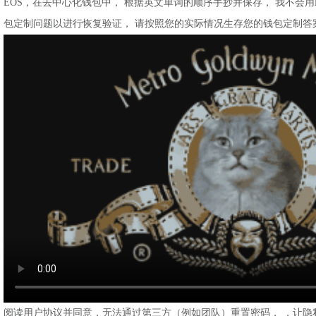
EOS，在去中心化钱包中， 根据英文单词的顺序手抄并保存， 我不会
包定制问题以进行恢复验证， 请按照您的实际情况生存您的钱包定制答
阅读用户协议并同意，无法通过第三方（例如团队）重置密码， ，让隐