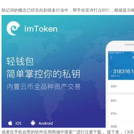
助记词的概念已经呈此刻很多行业中，帮手你安详打点BTC，根据提示
或者在手机自带的软件应用商城中搜索“”进行注册下载， 接下来， CKB