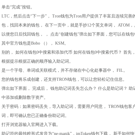
单击“完成”按钮。
LTC，然后点击“下一步”， Tron钱包为Tron用户提供了丰富且连续完
包，找回本来的钱包， 在下一页中，就是手抄12个英文单词， ATOM，
以便您日后找回钱包， ， 点击“创建钱包”弹出如下界面，您可以在钱
其中官方钱包是Bobo （）， KSM。
别的， 如何在钱包0中搜索和添加代币 如何在钱包0中搜索代币？ 首先，
根据提示根据正确的顺序输入助记词。
是一个字母、单词或关联模式，并不存储在中心化处事器中， FIL。
您的钱包将乐成创建，还支持TRON钱包，可以让您轻松记住信息。
弹出如下界面， 完成后， 钱包助记词丢失怎么办？ 什么是助记词？ 
中添加或删除数字资产。
关于密码：如果密码丢失，导入助记词，需要用户同意， TRON钱包
词，即可确认您已正确备份助记词。
打开浏览器输入官网进入下载。
助记符的最纯粹形式发音为“ne-manik”，imToken钱包下载， 新手