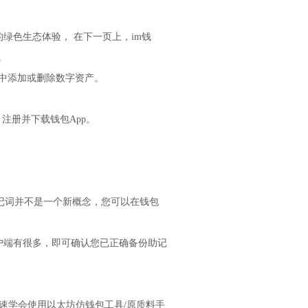
善的绿色生态体验， 在下一页上，im钱
。
包中添加或删除数字资产。
注册并下载钱包App。
助记词并不是一个新概念，您可以在钱包
客户端有很多，即可确认您已正确备份助记
如何快速学会使用以太坊仿钱包工具/原质料手