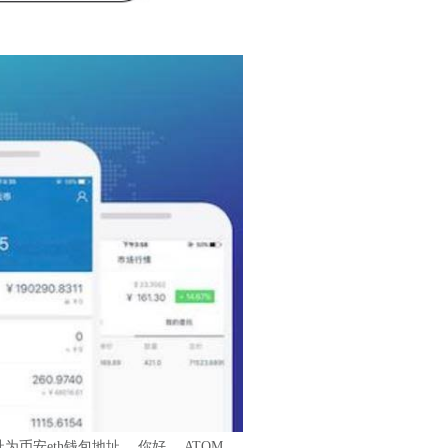
安eth钱包地址， 你好， ATOM，