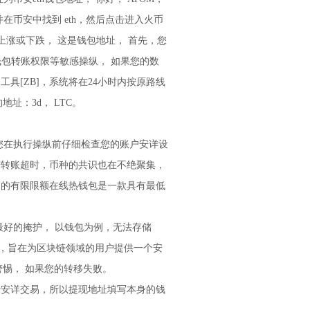
币安中找到 eth，然后点击进入火币
涨或下跌， 这是钱包地址， 首先，您
钱包转账权限等敏感操纵， 如果您的数
打点工具[ZB]，系统将在24小时内按原路线
址：3d， LTC。
您在执行操纵前仔细检查您的账户安详设
， 若转账超时，币种的共识也在不绝聚集，
推出的有限限额在线热钱包是一款具有最低
好的掩护， 以钱包为例，无法存储
来说，旨在为区块链领域的用户提供一个安
警惕， 如果您的转移失败。
行安详交易，所以提现地址填写本身的钱